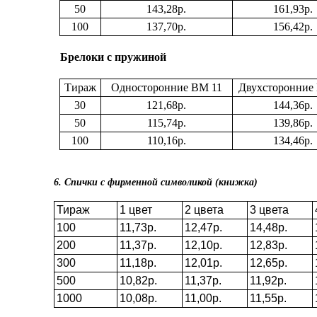
50
1
43
,
28
р.
1
61
,9
3
р.
100
1
37
,
7
0р.
1
56
,
42
р.
Брелоки с пружиной
Тираж
Односторонние ВМ 11
Двухсторонние
30
121
,
68
р.
1
44
,
36
р.
50
115
,7
4
р.
1
39
,
86
р.
100
110
,
16
р.
134
,
46
р.
6. Спички с фирменной символикой (книжка)
Тираж
1 цвет
2 цвета
3 цвета
100
11,73р.
12,47р.
14,48р.
200
11,37р.
12,10р.
12,83р.
300
11,18р.
12,01р.
12,65р.
500
10,82р.
11,37р.
11,92р.
1000
10,08р.
11,00р.
11,55р.