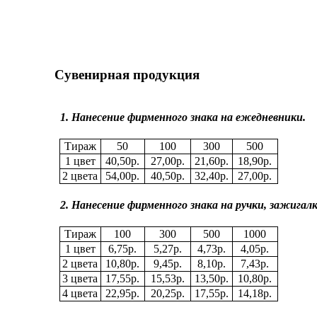
Сувенирная продукция
1. Нанесение фирменного знака на ежедневники.
Тираж
50
100
300
500
1 цвет
4
0,
5
0р.
2
7
,00р.
21
,
6
0р.
1
8
,
9
0р.
2 цвета
54
,00р.
4
0,
5
0р.
32
,
4
0р.
2
7
,00р.
2. Нанесение фирменного знака на ручки, зажигалк
Тираж
100
300
500
1000
1 цвет
6
,
75
р.
5
,
27
р.
4
,
73
р.
4
,0
5
р.
2 цвета
10
,
8
0р.
9
,
45
р.
8
,
10
р.
7
,
43
р.
3 цвета
1
7
,
55
р.
1
5
,5
3
р.
1
3
,
50
р.
10
,
80
р.
4 цвета
22
,
95
р.
20
,
25
р.
1
7
,
55
р.
1
4
,
18
р.