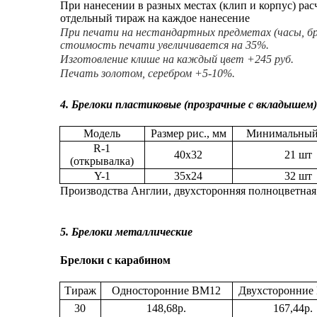
При нанесении в разных местах (клип и корпус) рас
отдельный тираж на каждое нанесение
При печати на нестандартных предметах (часы, бре
стоимость печати увеличивается на 35%.
Изготовление клише на каждый цвет +245 руб.
Печать золотом, серебром +5-10%.
4. Брелоки пластиковые (прозрачные с вкладышем
Модель
Размер рис., мм
Минимальный
R-1
40х32
21 шт
(открывалка)
Y-1
35х24
32 шт
Производства Англии, двухсторонняя полноцветная
5. Брелоки металлические
Брелоки с карабином
Тираж
Односторонние ВМ12
Двухсторонние
30
1
48
,
68
р.
1
67
,
44
р.